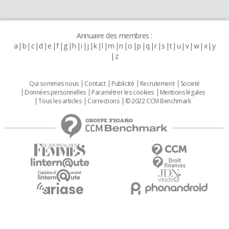
Annuaire des membres :
a
b
c
d
e
f
g
h
i
j
k
l
m
n
o
p
q
r
s
t
u
v
w
x
y
z
Qui sommes nous
Contact
Publicité
Recrutement
Societé
Données personnelles
Paramétrer les cookies
Mentions légales
Tous les articles
Corrections
© 2022 CCM Benchmark