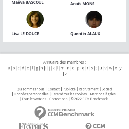
Maëva BASCOUL
Anaïs MONS
Lisa LE DOUCE
Quentin ALAUX
Annuaire des membres :
a
b
c
d
e
f
g
h
i
j
k
l
m
n
o
p
q
r
s
t
u
v
w
x
y
z
Qui sommes nous
Contact
Publicité
Recrutement
Societé
Données personnelles
Paramétrer les cookies
Mentions légales
Tous les articles
Corrections
© 2022 CCM Benchmark