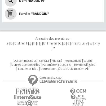
Nom "BAUDOIN"
Famille "BAUDOIN"
Annuaire des membres :
a
b
c
d
e
f
g
h
i
j
k
l
m
n
o
p
q
r
s
t
u
v
w
x
y
z
Qui sommes nous
Contact
Publicité
Recrutement
Societé
Données personnelles
Paramétrer les cookies
Mentions légales
Tous les articles
Corrections
© 2022 CCM Benchmark