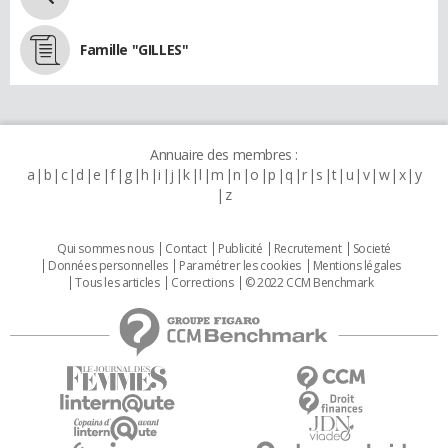
Famille "GILLES"
Annuaire des membres :
a
b
c
d
e
f
g
h
i
j
k
l
m
n
o
p
q
r
s
t
u
v
w
x
y
z
Qui sommes nous
Contact
Publicité
Recrutement
Societé
Données personnelles
Paramétrer les cookies
Mentions légales
Tous les articles
Corrections
© 2022 CCM Benchmark