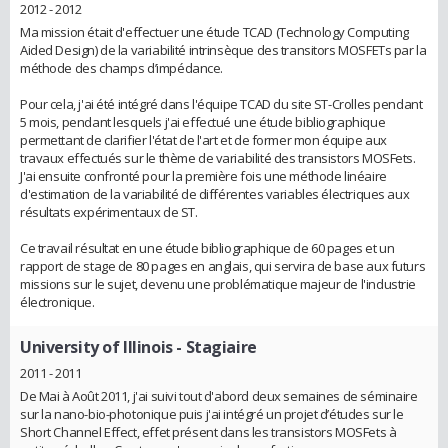
2012 - 2012
Ma mission était d'effectuer une étude TCAD (Technology Computing
Aided Design) de la variabilité intrinsèque des transitors MOSFETs par la
méthode des champs d’impédance.
Pour cela, j'ai été intégré dans l'équipe TCAD du site ST-Crolles pendant
5 mois, pendant lesquels j'ai effectué une étude bibliographique
permettant de clarifier l'état de l'art et de former mon équipe aux
travaux effectués sur le thème de variabilité des transistors MOSFets.
J'ai ensuite confronté pour la première fois une méthode linéaire
d'estimation de la variabilité de différentes variables électriques aux
résultats expérimentaux de ST.
Ce travail résultat en une étude bibliographique de 60 pages et un
rapport de stage de 80 pages en anglais, qui servira de base aux futurs
missions sur le sujet, devenu une problématique majeur de l'industrie
électronique.
University of Illinois
- Stagiaire
2011 - 2011
De Mai à Août 2011, j'ai suivi tout d'abord deux semaines de séminaire
sur la nano-bio-photonique puis j'ai intégré un projet d’études sur le
Short Channel Effect, effet présent dans les transistors MOSFets à