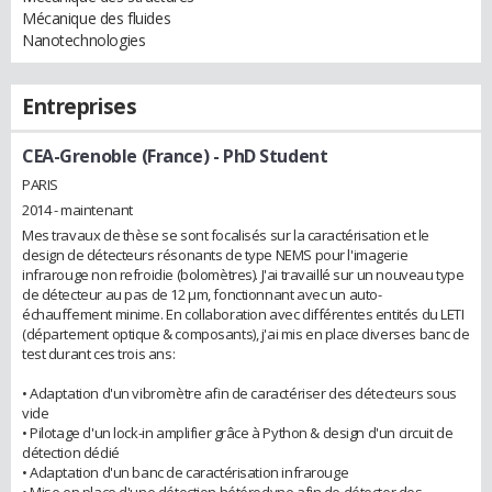
Mécanique des fluides
Nanotechnologies
Entreprises
CEA-Grenoble (France)
- PhD Student
PARIS
2014 - maintenant
Mes travaux de thèse se sont focalisés sur la caractérisation et le
design de détecteurs résonants de type NEMS pour l'imagerie
infrarouge non refroidie (bolomètres). J'ai travaillé sur un nouveau type
de détecteur au pas de 12 µm, fonctionnant avec un auto-
échauffement minime. En collaboration avec différentes entités du LETI
(département optique & composants), j'ai mis en place diverses banc de
test durant ces trois ans:
• Adaptation d'un vibromètre afin de caractériser des détecteurs sous
vide
• Pilotage d'un lock-in amplifier grâce à Python & design d'un circuit de
détection dédié
• Adaptation d'un banc de caractérisation infrarouge
• Mise en place d'une détection hétérodyne afin de détecter des