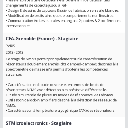
changements de capacité jusqu'à 7aF
• Design & dessins de capteurs & suivi de fabrication en salle blanche.
• Modélisation de bruits ainsi que de comportements non linéaires.
• Communication écrites et orales en anglais: 2 papiers & 2 conférences
internationales.
CEA-Grenoble (France)
- Stagiaire
PARIS
2013 - 2013
Ce stage de 6 mois portait principalement sur la caractérisation de
résonateurs doublement ancrés (dits clamped-clamped) destinés à la
spectrométrie de masse m'a permis d'obtenir les compétences
suivantes:
• Caractérisation en boucle ouverte et en termes de bruits de
résonateurs NEMS avec détection piezorésistive différentielle.
• Etude simultanée de plusieurs modes de résonance via LabView.
• Utilisation de lock-in amplifiers destiné à la détection de réseaux de
NEMS.
• Caractérisation à température cryogénique (77K) des résonateurs.
STMicroelectronics
- Stagiaire