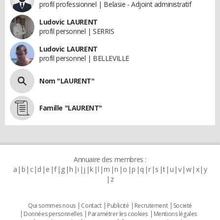
profil professionnel | Belasie - Adjoint administratif
Ludovic LAURENT
profil personnel | SERRIS
Ludovic LAURENT
profil personnel | BELLEVILLE
Nom "LAURENT"
Famille "LAURENT"
Annuaire des membres :
a
b
c
d
e
f
g
h
i
j
k
l
m
n
o
p
q
r
s
t
u
v
w
x
y
z
Qui sommes nous
Contact
Publicité
Recrutement
Societé
Données personnelles
Paramétrer les cookies
Mentions légales