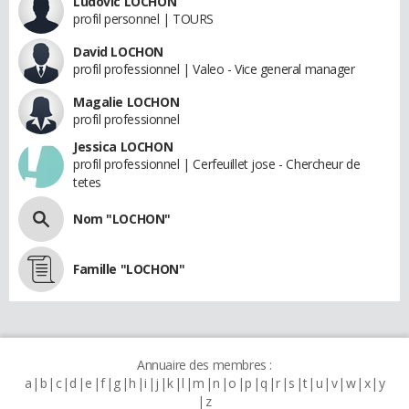
Ludovic LOCHON
profil personnel | TOURS
David LOCHON
profil professionnel | Valeo - Vice general manager
Magalie LOCHON
profil professionnel
Jessica LOCHON
profil professionnel | Cerfeuillet jose - Chercheur de
tetes
Nom "LOCHON"
Famille "LOCHON"
Annuaire des membres :
a
b
c
d
e
f
g
h
i
j
k
l
m
n
o
p
q
r
s
t
u
v
w
x
y
z