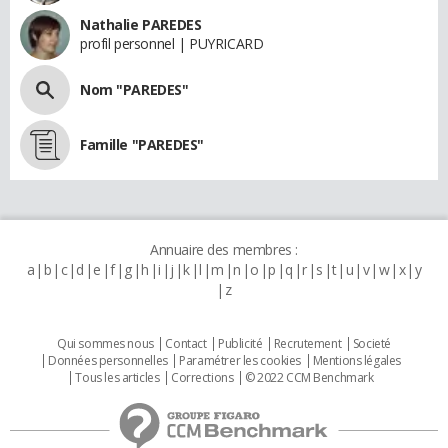
Nathalie PAREDES
profil personnel | PUYRICARD
Nom "PAREDES"
Famille "PAREDES"
Annuaire des membres :
a
b
c
d
e
f
g
h
i
j
k
l
m
n
o
p
q
r
s
t
u
v
w
x
y
z
Qui sommes nous
Contact
Publicité
Recrutement
Societé
Données personnelles
Paramétrer les cookies
Mentions légales
Tous les articles
Corrections
© 2022 CCM Benchmark