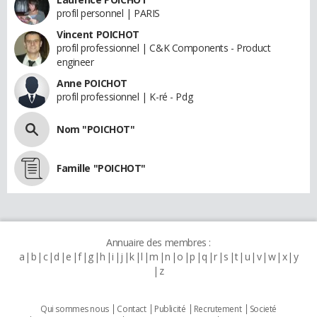
profil personnel | PARIS
Vincent POICHOT
profil professionnel | C&K Components - Product
engineer
Anne POICHOT
profil professionnel | K-ré - Pdg
Nom "POICHOT"
Famille "POICHOT"
Annuaire des membres :
a
b
c
d
e
f
g
h
i
j
k
l
m
n
o
p
q
r
s
t
u
v
w
x
y
z
Qui sommes nous
Contact
Publicité
Recrutement
Societé