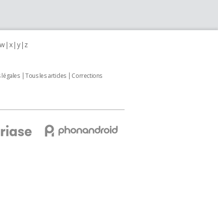
w
x
y
z
 légales
Tous les articles
Corrections