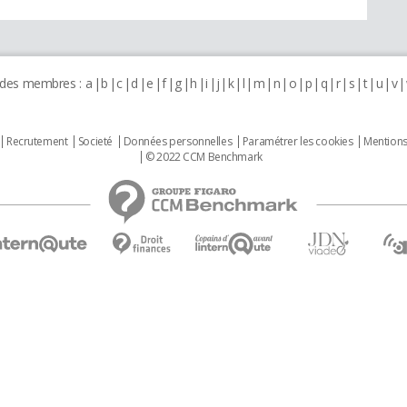
 des membres :
a
b
c
d
e
f
g
h
i
j
k
l
m
n
o
p
q
r
s
t
u
v
Recrutement
Societé
Données personnelles
Paramétrer les cookies
Mentions
© 2022 CCM Benchmark