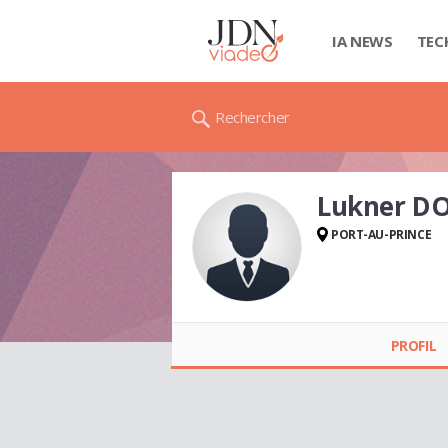
IA NEWS
TEC
Rechercher
Lukner D
PORT-AU-PRINCE
Lukner DORÉLIEN
PROFIL