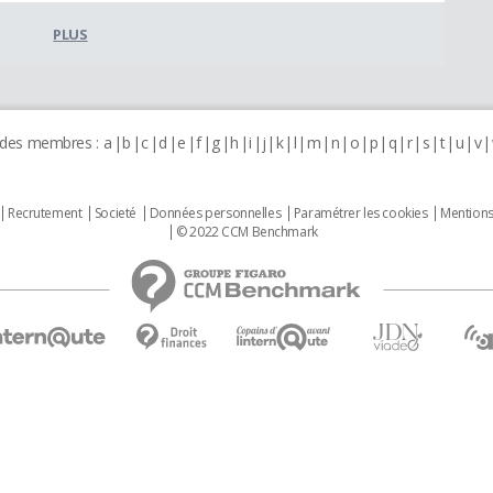
PLUS
 des membres :
a
b
c
d
e
f
g
h
i
j
k
l
m
n
o
p
q
r
s
t
u
v
Recrutement
Societé
Données personnelles
Paramétrer les cookies
Mentions
© 2022 CCM Benchmark