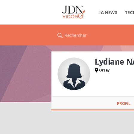
IA NEWS
TEC
Rechercher
Lydiane 
Orsay
Lydiane NABEC
PROFIL