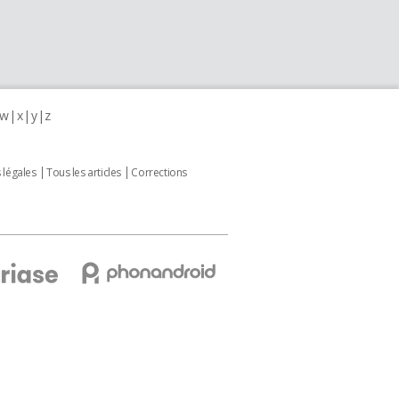
w
x
y
z
 légales
Tous les articles
Corrections