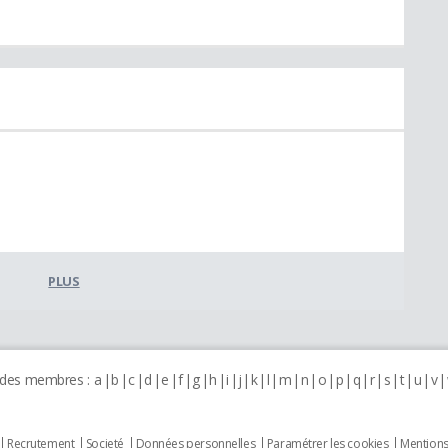
PLUS
 des membres :
a
b
c
d
e
f
g
h
i
j
k
l
m
n
o
p
q
r
s
t
u
v
Recrutement
Societé
Données personnelles
Paramétrer les cookies
Mentions