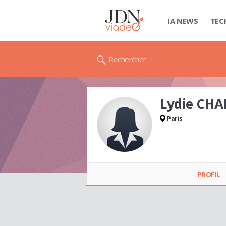
IA NEWS
TEC
Rechercher
Lydie CHA
Paris
Lydie CHAIX
PROFIL