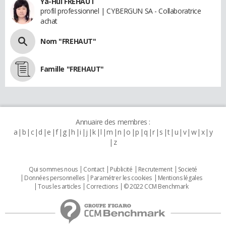
Ya-Hui FREHAUT
profil professionnel | CYBERGUN SA - Collaboratrice
achat
Nom "FREHAUT"
Famille "FREHAUT"
Annuaire des membres :
a
b
c
d
e
f
g
h
i
j
k
l
m
n
o
p
q
r
s
t
u
v
w
x
y
z
Qui sommes nous
Contact
Publicité
Recrutement
Societé
Données personnelles
Paramétrer les cookies
Mentions légales
Tous les articles
Corrections
© 2022 CCM Benchmark