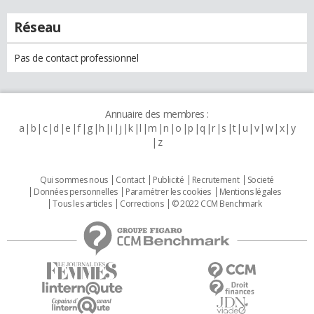
Réseau
Pas de contact professionnel
Annuaire des membres :
a
b
c
d
e
f
g
h
i
j
k
l
m
n
o
p
q
r
s
t
u
v
w
x
y
z
Qui sommes nous
Contact
Publicité
Recrutement
Societé
Données personnelles
Paramétrer les cookies
Mentions légales
Tous les articles
Corrections
© 2022 CCM Benchmark