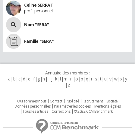
Celine SERRAT
profil personnel
Nom "SERA"
Famille "SERA"
Annuaire des membres :
a
b
c
d
e
f
g
h
i
j
k
l
m
n
o
p
q
r
s
t
u
v
w
x
y
z
Qui sommes nous
Contact
Publicité
Recrutement
Societé
Données personnelles
Paramétrer les cookies
Mentions légales
Tous les articles
Corrections
© 2022 CCM Benchmark