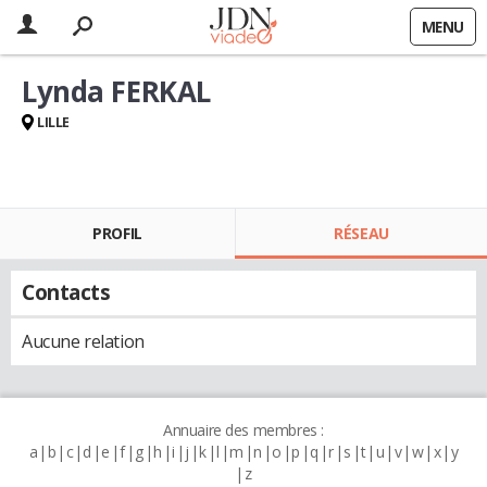
MENU
Lynda FERKAL
LILLE
PROFIL
RÉSEAU
Contacts
Aucune relation
Annuaire des membres :
a
b
c
d
e
f
g
h
i
j
k
l
m
n
o
p
q
r
s
t
u
v
w
x
y
z