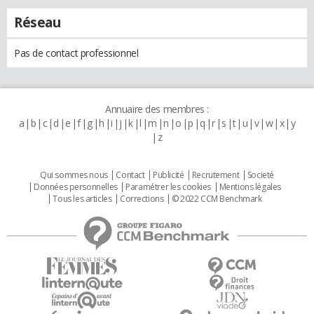
Réseau
Pas de contact professionnel
Annuaire des membres :
a
b
c
d
e
f
g
h
i
j
k
l
m
n
o
p
q
r
s
t
u
v
w
x
y
z
Qui sommes nous
Contact
Publicité
Recrutement
Societé
Données personnelles
Paramétrer les cookies
Mentions légales
Tous les articles
Corrections
© 2022 CCM Benchmark