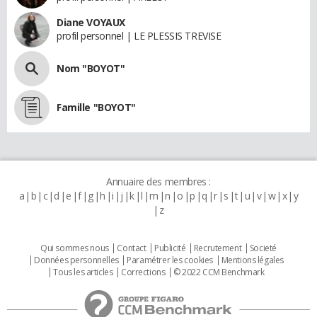
Diane VOYAUX
profil personnel | LE PLESSIS TREVISE
Nom "BOYOT"
Famille "BOYOT"
Annuaire des membres :
a
b
c
d
e
f
g
h
i
j
k
l
m
n
o
p
q
r
s
t
u
v
w
x
y
z
Qui sommes nous
Contact
Publicité
Recrutement
Societé
Données personnelles
Paramétrer les cookies
Mentions légales
Tous les articles
Corrections
© 2022 CCM Benchmark