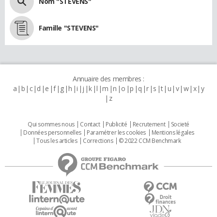
Nom "STEVENS"
Famille "STEVENS"
Annuaire des membres :
a
b
c
d
e
f
g
h
i
j
k
l
m
n
o
p
q
r
s
t
u
v
w
x
y
z
Qui sommes nous
Contact
Publicité
Recrutement
Societé
Données personnelles
Paramétrer les cookies
Mentions légales
Tous les articles
Corrections
© 2022 CCM Benchmark