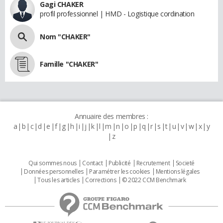
Gagi CHAKER
profil professionnel | HMD - Logistique cordination
Nom "CHAKER"
Famille "CHAKER"
Annuaire des membres :
a
b
c
d
e
f
g
h
i
j
k
l
m
n
o
p
q
r
s
t
u
v
w
x
y
z
Qui sommes nous
Contact
Publicité
Recrutement
Societé
Données personnelles
Paramétrer les cookies
Mentions légales
Tous les articles
Corrections
© 2022 CCM Benchmark