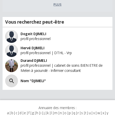
PLUS
Vous recherchez peut-être
Dogeit DJIMELI
profil professionnel
Hervé DJIMELI
profil professionnel | DTHL - Vrp
Durand DJIMELI
profil professionnel | cabinet de soins BIEN ETRE de
Melen à yaoundé - Infirmier consultant
Nom "DJIMELI"
Annuaire des membres :
a
b
c
d
e
f
g
h
i
j
k
l
m
n
o
p
q
r
s
t
u
v
w
x
y