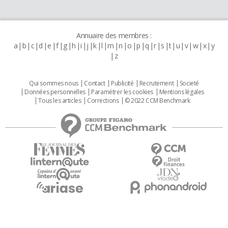
Annuaire des membres :
a
b
c
d
e
f
g
h
i
j
k
l
m
n
o
p
q
r
s
t
u
v
w
x
y
z
Qui sommes nous
Contact
Publicité
Recrutement
Societé
Données personnelles
Paramétrer les cookies
Mentions légales
Tous les articles
Corrections
© 2022 CCM Benchmark