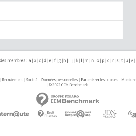
 des membres :
a
b
c
d
e
f
g
h
i
j
k
l
m
n
o
p
q
r
s
t
u
v
Recrutement
Societé
Données personnelles
Paramétrer les cookies
Mentions
© 2022 CCM Benchmark