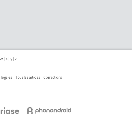
w
x
y
z
 légales
Tous les articles
Corrections