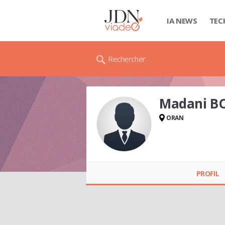
IA NEWS
TEC
Rechercher
Madani B
ORAN
Madani BOUCIF
PROFIL