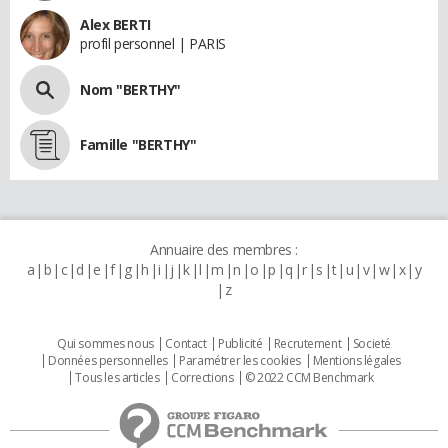
Alex BERTI
profil personnel | PARIS
Nom "BERTHY"
Famille "BERTHY"
Annuaire des membres :
a
b
c
d
e
f
g
h
i
j
k
l
m
n
o
p
q
r
s
t
u
v
w
x
y
z
Qui sommes nous
Contact
Publicité
Recrutement
Societé
Données personnelles
Paramétrer les cookies
Mentions légales
Tous les articles
Corrections
© 2022 CCM Benchmark