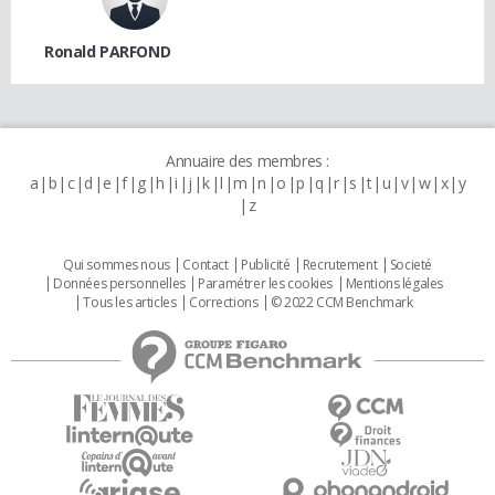
Ronald PARFOND
Annuaire des membres :
a
b
c
d
e
f
g
h
i
j
k
l
m
n
o
p
q
r
s
t
u
v
w
x
y
z
Qui sommes nous
Contact
Publicité
Recrutement
Societé
Données personnelles
Paramétrer les cookies
Mentions légales
Tous les articles
Corrections
© 2022 CCM Benchmark