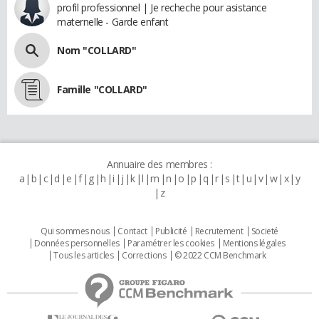
profil professionnel | Je recheche pour asistance
maternelle - Garde enfant
Nom "COLLARD"
Famille "COLLARD"
Annuaire des membres :
a
b
c
d
e
f
g
h
i
j
k
l
m
n
o
p
q
r
s
t
u
v
w
x
y
z
Qui sommes nous
Contact
Publicité
Recrutement
Societé
Données personnelles
Paramétrer les cookies
Mentions légales
Tous les articles
Corrections
© 2022 CCM Benchmark