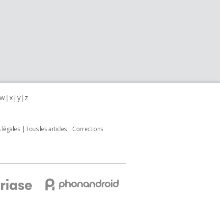
w
x
y
z
 légales
Tous les articles
Corrections