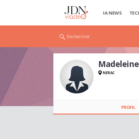
IA NEWS
TEC
Rechercher
Madelein
NERAC
Madeleine
GUÉZÉNNEC
PROFIL