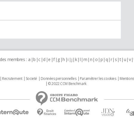
 des membres :
a
b
c
d
e
f
g
h
i
j
k
l
m
n
o
p
q
r
s
t
u
v
Recrutement
Societé
Données personnelles
Paramétrer les cookies
Mentions
© 2022 CCM Benchmark