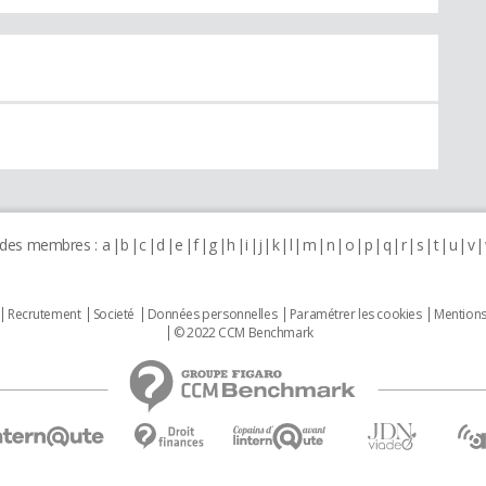
 des membres :
a
b
c
d
e
f
g
h
i
j
k
l
m
n
o
p
q
r
s
t
u
v
Recrutement
Societé
Données personnelles
Paramétrer les cookies
Mentions
© 2022 CCM Benchmark