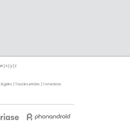
w
x
y
z
 légales
Tous les articles
Corrections