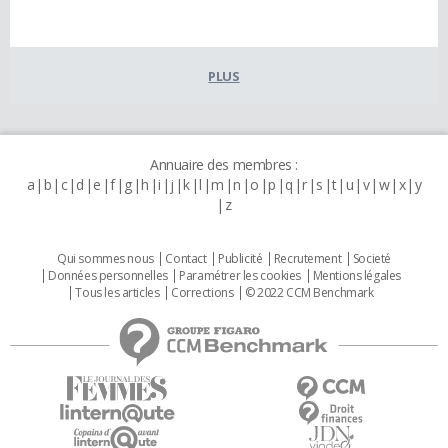
PLUS
Annuaire des membres :
a
b
c
d
e
f
g
h
i
j
k
l
m
n
o
p
q
r
s
t
u
v
w
x
y
z
Qui sommes nous
Contact
Publicité
Recrutement
Societé
Données personnelles
Paramétrer les cookies
Mentions légales
Tous les articles
Corrections
© 2022 CCM Benchmark