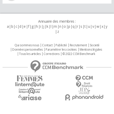
Annuaire des membres :
a
b
c
d
e
f
g
h
i
j
k
l
m
n
o
p
q
r
s
t
u
v
w
x
y
z
Qui sommes nous
Contact
Publicité
Recrutement
Societé
Données personnelles
Paramétrer les cookies
Mentions légales
Tous les articles
Corrections
© 2022 CCM Benchmark