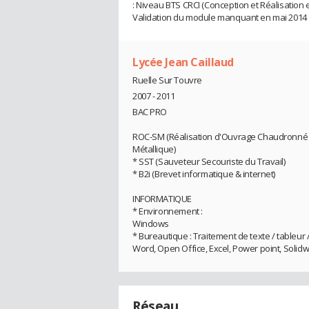
: Niveau BTS CRCI (Conception et Réalisation 
Validation du module manquant en mai 2014
Lycée Jean Caillaud
Ruelle Sur Touvre
2007 - 2011
BAC PRO
ROC-SM (Réalisation d'Ouvrage Chaudronné 
Métallique)
* SST (Sauveteur Secouriste du Travail)
* B2i (Brevet informatique & internet)
INFORMATIQUE
* Environnement :
Windows
* Bureautique : Traitement de texte / tableur /
Word, Open Office, Excel, Power point, Solidwor
Réseau