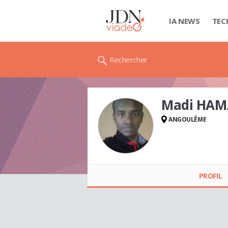
IA NEWS
TEC
Rechercher
Madi HA
ANGOULÊME
Madi HAMADA
PROFIL