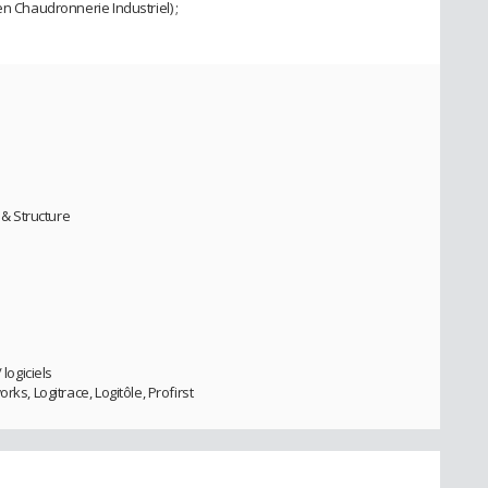
en Chaudronnerie Industriel) ;
& Structure
 logiciels
ks, Logitrace, Logitôle, Profirst