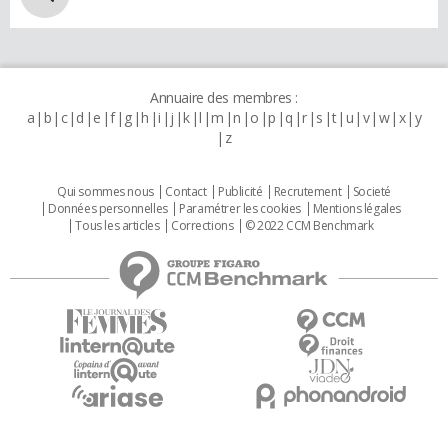
Annuaire des membres :
a
b
c
d
e
f
g
h
i
j
k
l
m
n
o
p
q
r
s
t
u
v
w
x
y
z
Qui sommes nous
Contact
Publicité
Recrutement
Societé
Données personnelles
Paramétrer les cookies
Mentions légales
Tous les articles
Corrections
© 2022 CCM Benchmark