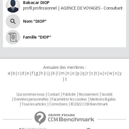
Babacar DIOP
profil professionnel | AGENCE DE VOYAGES - Consultant
Nom "DIOP"
Famille "DIOP"
Annuaire des membres :
a
b
c
d
e
f
g
h
i
j
k
l
m
n
o
p
q
r
s
t
u
v
w
x
y
z
Qui sommes nous
Contact
Publicité
Recrutement
Societé
Données personnelles
Paramétrer les cookies
Mentions légales
Tous les articles
Corrections
© 2022 CCM Benchmark