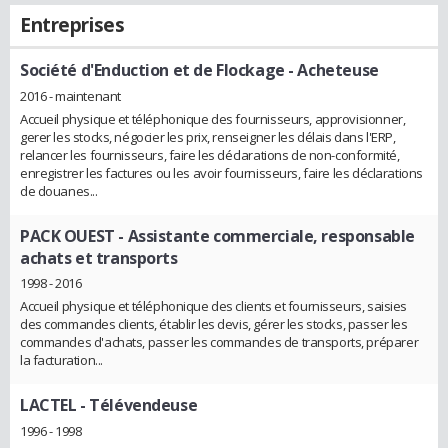
Entreprises
Société d'Enduction et de Flockage
- Acheteuse
2016 - maintenant
Accueil physique et téléphonique des fournisseurs, approvisionner,
gerer les stocks, négocier les prix, renseigner les délais dans l'ERP,
relancer les fournisseurs, faire les déclarations de non-conformité,
enregistrer les factures ou les avoir fournisseurs, faire les déclarations
de douanes...
PACK OUEST
- Assistante commerciale, responsable
achats et transports
1998 - 2016
Accueil physique et téléphonique des clients et fournisseurs, saisies
des commandes clients, établir les devis, gérer les stocks, passer les
commandes d'achats, passer les commandes de transports, préparer
la facturation...
LACTEL
- Télévendeuse
1996 - 1998