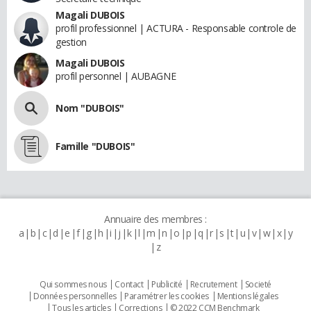
Magali DUBOIS
profil professionnel | ACTURA - Responsable controle de
gestion
Magali DUBOIS
profil personnel | AUBAGNE
Nom "DUBOIS"
Famille "DUBOIS"
Annuaire des membres :
a
b
c
d
e
f
g
h
i
j
k
l
m
n
o
p
q
r
s
t
u
v
w
x
y
z
Qui sommes nous
Contact
Publicité
Recrutement
Societé
Données personnelles
Paramétrer les cookies
Mentions légales
Tous les articles
Corrections
© 2022 CCM Benchmark