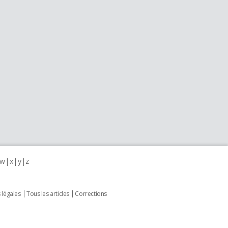
w
x
y
z
 légales
Tous les articles
Corrections