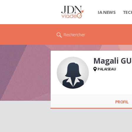
IA NEWS
TEC
Rechercher
Magali GU
PALAISEAU
Magali GUIGNARD
(EX DEVOS)
PROFIL