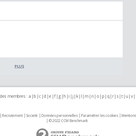
PLUS
 des membres :
a
b
c
d
e
f
g
h
i
j
k
l
m
n
o
p
q
r
s
t
u
v
Recrutement
Societé
Données personnelles
Paramétrer les cookies
Mentions
© 2022 CCM Benchmark