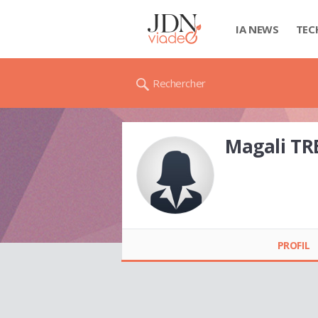
IA NEWS
TEC
Rechercher
Magali TR
Magali TRECUL
PROFIL