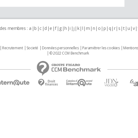
 des membres :
a
b
c
d
e
f
g
h
i
j
k
l
m
n
o
p
q
r
s
t
u
v
Recrutement
Societé
Données personnelles
Paramétrer les cookies
Mentions
© 2022 CCM Benchmark