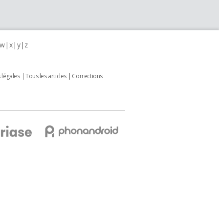
w
x
y
z
 légales
Tous les articles
Corrections