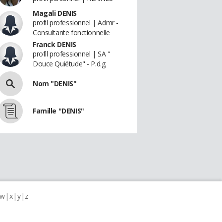
Magali DENIS
profil professionnel | Admr -
Consultante fonctionnelle
Franck DENIS
profil professionnel | SA "
Douce Quiétude" - P.d.g.
Nom "DENIS"
Famille "DENIS"
w
x
y
z