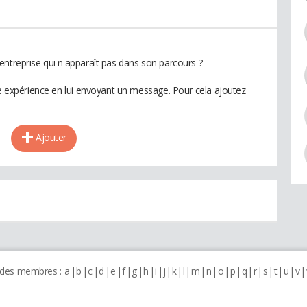
entreprise qui n'apparaît pas dans son parcours ?
te expérience en lui envoyant un message. Pour cela ajoutez
Ajouter
 des membres :
a
b
c
d
e
f
g
h
i
j
k
l
m
n
o
p
q
r
s
t
u
v