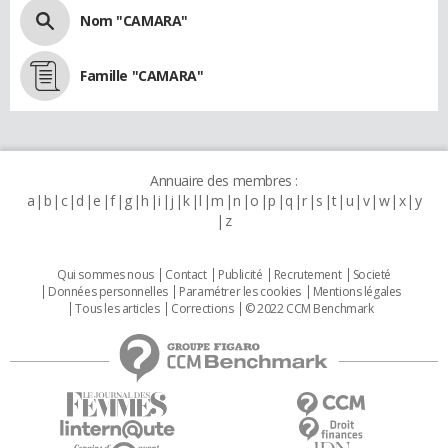
Nom "CAMARA"
Famille "CAMARA"
Annuaire des membres :
a
b
c
d
e
f
g
h
i
j
k
l
m
n
o
p
q
r
s
t
u
v
w
x
y
z
Qui sommes nous
Contact
Publicité
Recrutement
Societé
Données personnelles
Paramétrer les cookies
Mentions légales
Tous les articles
Corrections
© 2022 CCM Benchmark