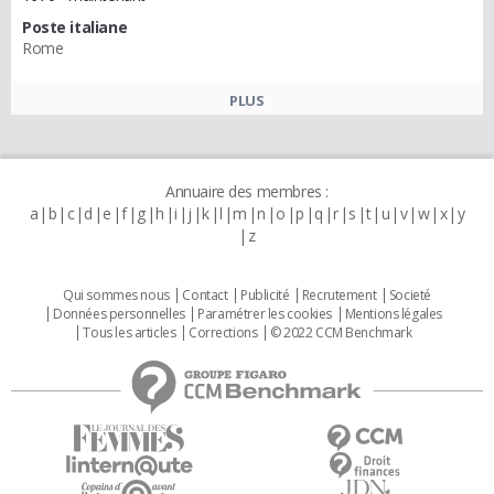
Poste italiane
Rome
PLUS
Annuaire des membres :
a
b
c
d
e
f
g
h
i
j
k
l
m
n
o
p
q
r
s
t
u
v
w
x
y
z
Qui sommes nous
Contact
Publicité
Recrutement
Societé
Données personnelles
Paramétrer les cookies
Mentions légales
Tous les articles
Corrections
© 2022 CCM Benchmark