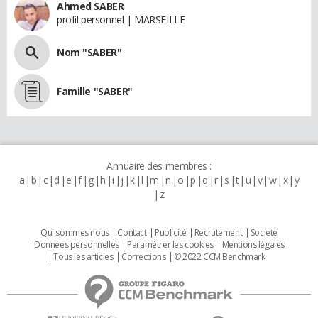
Ahmed SABER
profil personnel | MARSEILLE
Nom "SABER"
Famille "SABER"
Annuaire des membres :
a
b
c
d
e
f
g
h
i
j
k
l
m
n
o
p
q
r
s
t
u
v
w
x
y
z
Qui sommes nous
Contact
Publicité
Recrutement
Societé
Données personnelles
Paramétrer les cookies
Mentions légales
Tous les articles
Corrections
© 2022 CCM Benchmark