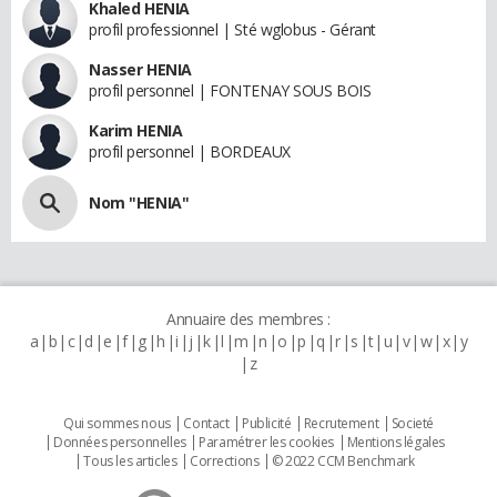
Khaled HENIA
profil professionnel | Sté wglobus - Gérant
Nasser HENIA
profil personnel | FONTENAY SOUS BOIS
Karim HENIA
profil personnel | BORDEAUX
Nom "HENIA"
Annuaire des membres :
a
b
c
d
e
f
g
h
i
j
k
l
m
n
o
p
q
r
s
t
u
v
w
x
y
z
Qui sommes nous
Contact
Publicité
Recrutement
Societé
Données personnelles
Paramétrer les cookies
Mentions légales
Tous les articles
Corrections
© 2022 CCM Benchmark