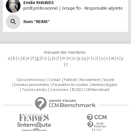
Emilie RHAINDS
profil professionnel | Groupe flo - Responsable adjointe
Nom "REIMS"
Annuaire des membres :
a
b
c
d
e
f
g
h
i
j
k
l
m
n
o
p
q
r
s
t
u
v
w
x
y
z
Qui sommes nous
Contact
Publicité
Recrutement
Societé
Données personnelles
Paramétrer les cookies
Mentions légales
Tous les articles
Corrections
© 2022 CCM Benchmark