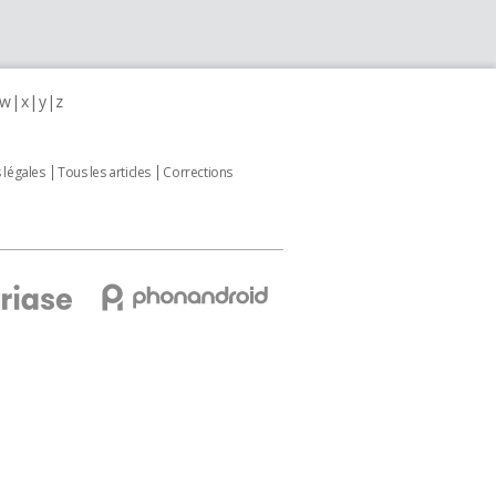
w
x
y
z
 légales
Tous les articles
Corrections