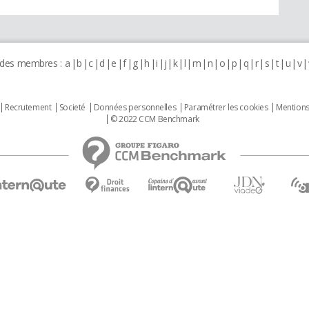
 des membres :
a
b
c
d
e
f
g
h
i
j
k
l
m
n
o
p
q
r
s
t
u
v
Recrutement
Societé
Données personnelles
Paramétrer les cookies
Mentions
© 2022 CCM Benchmark