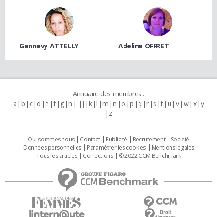
Gennevy ATTELLY
Adeline OFFRET
Annuaire des membres :
a
b
c
d
e
f
g
h
i
j
k
l
m
n
o
p
q
r
s
t
u
v
w
x
y
z
Qui sommes nous
Contact
Publicité
Recrutement
Societé
Données personnelles
Paramétrer les cookies
Mentions légales
Tous les articles
Corrections
© 2022 CCM Benchmark