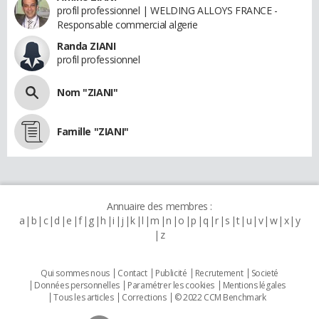
profil professionnel | WELDING ALLOYS FRANCE -
Responsable commercial algerie
Randa ZIANI
profil professionnel
Nom "ZIANI"
Famille "ZIANI"
Annuaire des membres :
a
b
c
d
e
f
g
h
i
j
k
l
m
n
o
p
q
r
s
t
u
v
w
x
y
z
Qui sommes nous
Contact
Publicité
Recrutement
Societé
Données personnelles
Paramétrer les cookies
Mentions légales
Tous les articles
Corrections
© 2022 CCM Benchmark