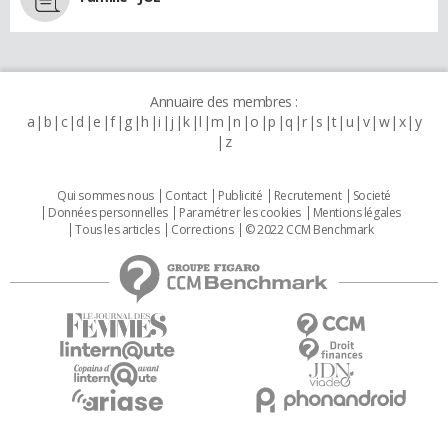
Annuaire des membres :
a
b
c
d
e
f
g
h
i
j
k
l
m
n
o
p
q
r
s
t
u
v
w
x
y
z
Qui sommes nous
Contact
Publicité
Recrutement
Societé
Données personnelles
Paramétrer les cookies
Mentions légales
Tous les articles
Corrections
© 2022 CCM Benchmark