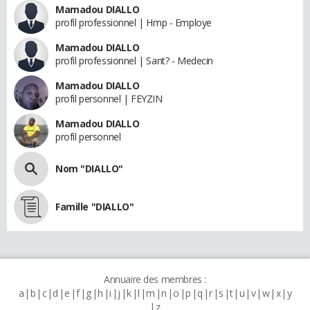
Mamadou DIALLO
profil professionnel | Hmp - Employe
Mamadou DIALLO
profil professionnel | Sant? - Medecin
Mamadou DIALLO
profil personnel | FEYZIN
Mamadou DIALLO
profil personnel
Nom "DIALLO"
Famille "DIALLO"
Annuaire des membres :
a
b
c
d
e
f
g
h
i
j
k
l
m
n
o
p
q
r
s
t
u
v
w
x
y
z