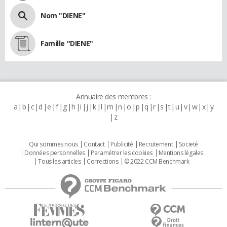
Nom "DIENE"
Famille "DIENE"
Annuaire des membres :
a
b
c
d
e
f
g
h
i
j
k
l
m
n
o
p
q
r
s
t
u
v
w
x
y
z
Qui sommes nous
Contact
Publicité
Recrutement
Societé
Données personnelles
Paramétrer les cookies
Mentions légales
Tous les articles
Corrections
© 2022 CCM Benchmark