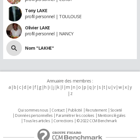
Tony LAKE
profil personnel | TOULOUSE
Olivier LAKE
profil personnel | NANCY
Nom "LAKHE"
Annuaire des membres :
a
b
c
d
e
f
g
h
i
j
k
l
m
n
o
p
q
r
s
t
u
v
w
x
y
z
Qui sommes nous
Contact
Publicité
Recrutement
Societé
Données personnelles
Paramétrer les cookies
Mentions légales
Tous les articles
Corrections
© 2022 CCM Benchmark