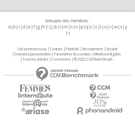
Annuaire des membres :
a
b
c
d
e
f
g
h
i
j
k
l
m
n
o
p
q
r
s
t
u
v
w
x
y
z
Qui sommes nous
Contact
Publicité
Recrutement
Societé
Données personnelles
Paramétrer les cookies
Mentions légales
Tous les articles
Corrections
© 2022 CCM Benchmark