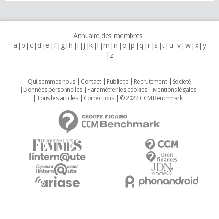
Annuaire des membres :
a
b
c
d
e
f
g
h
i
j
k
l
m
n
o
p
q
r
s
t
u
v
w
x
y
z
Qui sommes nous
Contact
Publicité
Recrutement
Societé
Données personnelles
Paramétrer les cookies
Mentions légales
Tous les articles
Corrections
© 2022 CCM Benchmark